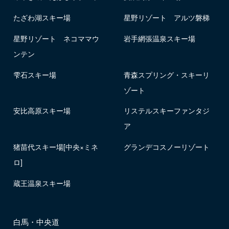
たざわ湖スキー場
星野リゾート アルツ磐梯
星野リゾート ネコママウ
岩手網張温泉スキー場
ンテン
雫石スキー場
青森スプリング・スキーリ
ゾート
安比高原スキー場
リステルスキーファンタジ
ア
猪苗代スキー場[中央×ミネ
グランデコスノーリゾート
ロ]
蔵王温泉スキー場
白馬・中央道