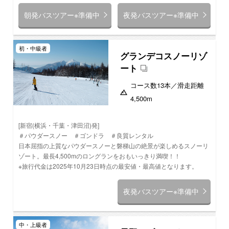
朝発バスツアー※準備中
夜発バスツアー※準備中
初・中級者
グランデコスノーリゾ
ート
コース数
13本
／滑走距離
4,500m
[新宿(横浜・千葉・津田沼)発]
＃パウダースノー ＃ゴンドラ ＃良質レンタル
日本屈指の上質なパウダースノーと磐梯山の絶景が楽しめるスノーリ
ゾート。最長4,500mのロングランをおもいっきり満喫！！
※旅行代金は2025年10月23日時点の最安値・最高値となります。
夜発バスツアー※準備中
中・上級者