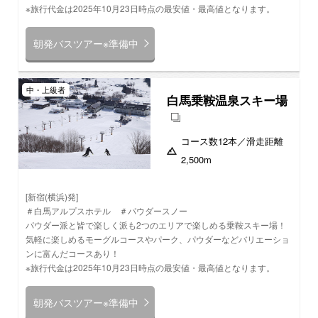
※旅行代金は2025年10月23日時点の最安値・最高値となります。
朝発バスツアー※準備中
中・上級者
白馬乗鞍温泉スキー場
コース数
12本
／滑走距離
2,500m
[新宿(横浜)発]
＃白馬アルプスホテル ＃パウダースノー
パウダー派と皆で楽しく派も2つのエリアで楽しめる乗鞍スキー場！
気軽に楽しめるモーグルコースやパーク、パウダーなどバリエーショ
ンに富んだコースあり！
※旅行代金は2025年10月23日時点の最安値・最高値となります。
朝発バスツアー※準備中