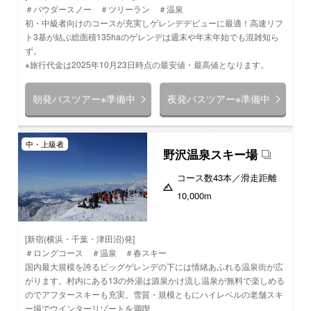
＃パウダースノー ＃ツリーラン ＃温泉
初・中級者向けのコースが充実しゲレンデデビューに最適！高速リフ
ト3基が結ぶ総面積135haのゲレンデは週末や年末年始でも混雑知ら
ず。
※旅行代金は2025年10月23日時点の最安値・最高値となります。
朝発バスツアー※準備中
夜発バスツアー※準備中
中・上級者
野沢温泉スキー場
コース数
43本
／滑走距離
10,000m
[新宿(横浜・千葉・津田沼)発]
＃ロングコース ＃温泉 ＃春スキー
国内最大規模を誇るビッグゲレンデの下には情緒あふれる温泉街が広
がります。村内にある13の外湯は源泉かけ流し温泉が無料で楽しめる
のでアフタースキーも充実。雪質・規模ともにハイレベルの老舗スキ
ー場でウインターリゾートを満喫。