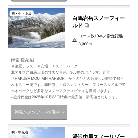
初・中・上級
白馬岩岳スノーフィー
ルド
コース数
13本
／滑走距離
3,300m
[新宿(横浜)発]
＃絶景テラス ＃穴場 ＃スノーパーク
北アルプス白馬三山の壮大な景色、360度のパノラマ。近年
「HAKUBA MOUTAIN HARBOR」からのひときわ美しい眺望で知ら
れるスキー場です。非圧雪、クロスカントリー、フリースタイルで遊
べるパークなど多彩なスノーアクティビティを堪能できます。
※旅行代金は2025年10月23日時点の最安値・最高値となります。
朝発バスツアー※準備中
初・中級者
湯沢中里スノーリゾー