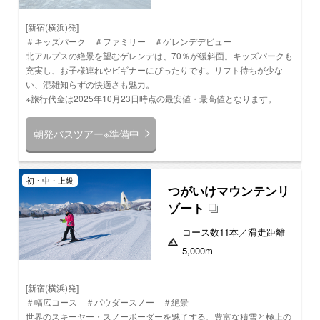
[新宿(横浜)発]
＃キッズパーク ＃ファミリー ＃ゲレンデデビュー
北アルプスの絶景を望むゲレンデは、70％が緩斜面。キッズパークも
充実し、お子様連れやビギナーにぴったりです。リフト待ちが少な
い、混雑知らずの快適さも魅力。
※旅行代金は2025年10月23日時点の最安値・最高値となります。
朝発バスツアー※準備中
初・中・上級
つがいけマウンテンリ
ゾート
コース数
11本
／滑走距離
5,000m
[新宿(横浜)発]
＃幅広コース ＃パウダースノー ＃絶景
世界のスキーヤー・スノーボーダーを魅了する、豊富な積雪と極上の