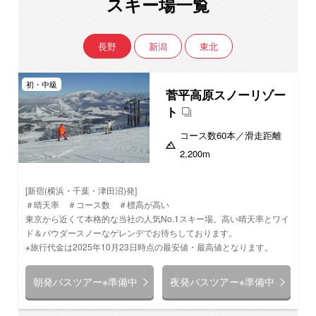
スキー場一覧
長野
新潟
東北
初・中級
菅平高原スノーリゾー
ト
コース数
60本
／滑走距離
2,200m
[新宿(横浜・千葉・津田沼)発]
＃晴天率 ＃コース数 ＃標高が高い
東京から近くて本格的な当社の人気No.1スキー場。高い晴天率とワイ
ド＆パウダースノーなゲレンデでお待ちしております。
※旅行代金は2025年10月23日時点の最安値・最高値となります。
朝発バスツアー※準備中
夜発バスツアー※準備中