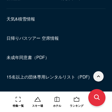
天気&積雪情報
日帰りバスツアー 空席情報
未成年同意書（PDF）
15名以上の団体専用レンタルリスト（PDF)
会社案内
会社概要
ポイント会員について
特集一覧
スキー場
ホテル
ランキング