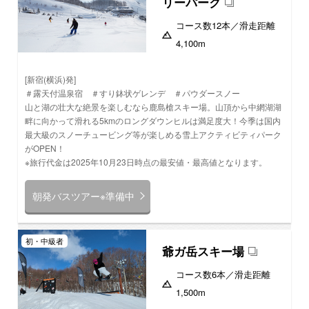
リーパーク
コース数
12本
／滑走距離
4,100m
[新宿(横浜)発]
＃露天付温泉宿 ＃すり鉢状ゲレンデ ＃パウダースノー
山と湖の壮大な絶景を楽しむなら鹿島槍スキー場。山頂から中網湖湖
畔に向かって滑れる5kmのロングダウンヒルは満足度大！今季は国内
最大級のスノーチュービング等が楽しめる雪上アクティビティパーク
がOPEN！
※旅行代金は2025年10月23日時点の最安値・最高値となります。
朝発バスツアー※準備中
初・中級者
爺ガ岳スキー場
コース数
6本
／滑走距離
1,500m