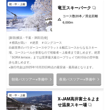
初・中・上級
竜王スキーパーク
コース数
20本
／滑走距離
6,000m
[新宿(横浜・千葉・津田沼)発]
＃標高が高い ＃絶景 ＃ロングコース
白銀世界のパウダーコースやフラット＆幅広コースからなるスキー
場。コースレベルが多彩なので初級者～上級者まで楽しめます。絶景
「SORA terrace」までは世界最大級ロープウェイで約10分の空中散
歩も楽しめます。
※旅行代金は2025年10月23日時点の最安値・最高値となります。
朝発バスツアー※準備中
夜発バスツアー※準備中
初・中・上級
X-JAM高井富士＆よま
せ温泉スキー場