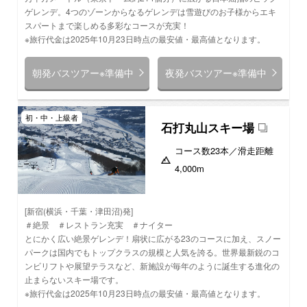
ゲレンデ。4つのゾーンからなるゲレンデは雪遊びのお子様からエキ
スパートまで楽しめる多彩なコースが充実！
※旅行代金は2025年10月23日時点の最安値・最高値となります。
朝発バスツアー※準備中
夜発バスツアー※準備中
初・中・上級者
石打丸山スキー場
コース数
23本
／滑走距離
4,000m
[新宿(横浜・千葉・津田沼)発]
＃絶景 ＃レストラン充実 ＃ナイター
とにかく広い絶景ゲレンデ！扇状に広がる23のコースに加え、スノー
パークは国内でもトップクラスの規模と人気を誇る。世界最新鋭のコ
ンビリフトや展望テラスなど、新施設が毎年のように誕生する進化の
止まらないスキー場です。
※旅行代金は2025年10月23日時点の最安値・最高値となります。