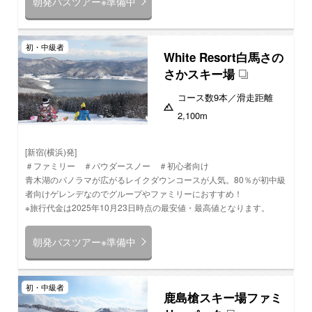
朝発バスツアー※準備中
初・中級者
White Resort白馬さの
さかスキー場
コース数
9本
／滑走距離
2,100m
[新宿(横浜)発]
＃ファミリー ＃パウダースノー ＃初心者向け
青木湖のパノラマが広がるレイクダウンコースが人気。80％が初中級
者向けゲレンデなのでグループやファミリーにおすすめ！
※旅行代金は2025年10月23日時点の最安値・最高値となります。
朝発バスツアー※準備中
初・中級者
鹿島槍スキー場ファミ