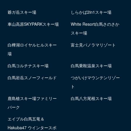
爺ガ岳スキー場
しらかば2in1スキー場
車山高原SKYPARKスキー場
White Resort白馬さのさか
スキー場
白樺湖ロイヤルヒルスキー
富士見パノラマリゾート
場
白馬コルチナスキー場
白馬乗鞍温泉スキー場
白馬岩岳スノーフィールド
つがいけマウンテンリゾー
ト
鹿島槍スキー場ファミリー
白馬八方尾根スキー場
パーク
エイブル白馬五竜＆
Hakuba47 ウインタースポ