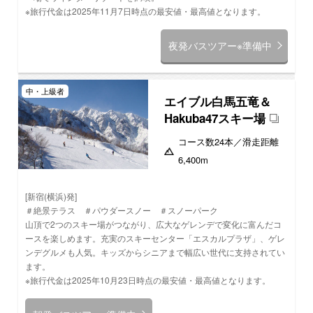
※旅行代金は2025年11月7日時点の最安値・最高値となります。
夜発バスツアー※準備中
中・上級者
エイブル白馬五竜＆
Hakuba47スキー場
コース数
24本
／滑走距離
6,400m
[新宿(横浜)発]
＃絶景テラス ＃パウダースノー ＃スノーパーク
山頂で2つのスキー場がつながり、広大なゲレンデで変化に富んだコ
ースを楽しめます。充実のスキーセンター「エスカルプラザ」、ゲレ
ンデグルメも人気。キッズからシニアまで幅広い世代に支持されてい
ます。
※旅行代金は2025年10月23日時点の最安値・最高値となります。