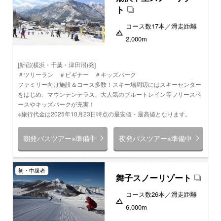
ト
コース数
17本
／滑走距離
2,000m
[新宿(横浜・千葉・津田沼)発]
＃ツリーラン ＃ビギナー ＃キッズパーク
ファミリー向け施設＆コース多数！スキー場周辺にはスキーセンター
をはじめ、マウンテンテラス、大人気のブルートレイン等フリースペ
ースやキッズパークが充実！
※旅行代金は2025年10月23日時点の最安値・最高値となります。
朝発バスツアー※準備中
夜発バスツアー※準備中
初・中級者
舞子スノーリゾート
コース数
26本
／滑走距離
6,000m