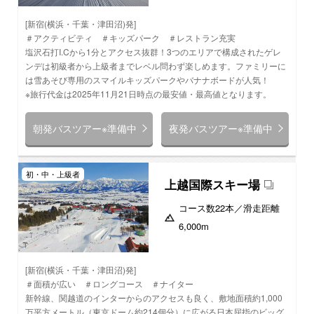
[新宿(横浜・千葉・津田沼)発]
＃アクティビティ ＃キッズパーク ＃レストラン充実
塩沢石打I.Cから1分とアクセス抜群！3つのエリアで構成されたゲレ
ンデは初級者から上級者までレベル問わず楽しめます。ファミリーに
は雪あそび専用のスマイルキッズパークやバナナボードが人気！
※旅行代金は2025年11月21日時点の最安値・最高値となります。
朝発バスツアー※準備中
夜発バスツアー※準備中
初・中・上級者
上越国際スキー場
コース数
22本
／滑走距離
6,000m
[新宿(横浜・千葉・津田沼)発]
＃面積が広い ＃ロングコース ＃ナイター
新幹線、関越道のインターからのアクセスも良く、敷地面積約1,000
万平方メートル（東京ドーム約214個分）に広がる日本屈指のビッグ