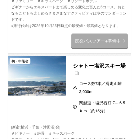
＃ファミリー ＃キッズパーク ＃リゾートホテル
ビギナーからエキスパートまで楽しめる変化に富んだ6コース。おと
なもこどもも楽しめるさまざまなアクティビティは冬のワンダーラン
ドです。
※旅行代金は2025年10月23日時点の最安値・最高値となります。
夜発バスツアー※準備中
初・中級者
シャトー塩沢スキー場
コース数
7本
／滑走距離
3,000m
関越道・塩沢石打IC～6.5
ｋｍ（約15分）
[新宿(横浜・千葉・津田沼)発]
＃ビギナー ＃絶景 ＃キッズパーク