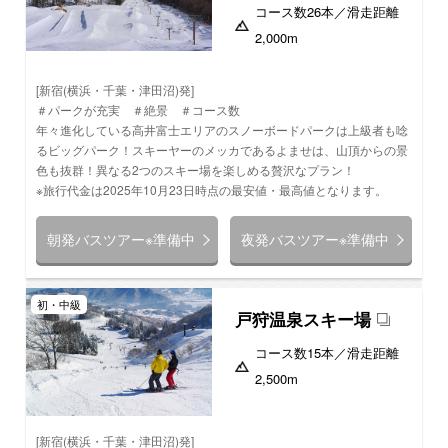
コース数
26本
／滑走距離
2,000m
[新宿(横浜・千葉・津田沼)発]
＃パークが充実 ＃絶景 ＃コース数
年々進化している高井富士エリアのスノーボードパークは上級者も唸
るビッグパーク！スキーヤーのメッカであるよませは、山頂からの景
色も抜群！異なる2つのスキー場を楽しめる贅沢なプラン！
※旅行代金は2025年10月23日時点の最安値・最高値となります。
朝発バスツアー※準備中
夜発バスツアー※準備中
初・中級
戸狩温泉スキー場
コース数
15本
／滑走距離
2,500m
[新宿(横浜・千葉・津田沼)発]