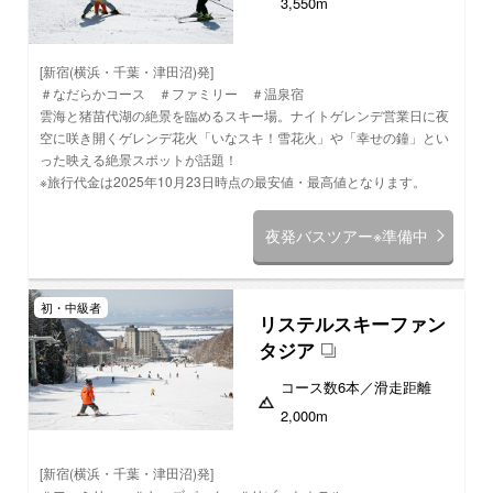
3,550m
[新宿(横浜・千葉・津田沼)発]
＃なだらかコース ＃ファミリー ＃温泉宿
雲海と猪苗代湖の絶景を臨めるスキー場。ナイトゲレンデ営業日に夜
空に咲き開くゲレンデ花火「いなスキ！雪花火」や「幸せの鐘」とい
った映える絶景スポットが話題！
※旅行代金は2025年10月23日時点の最安値・最高値となります。
夜発バスツアー※準備中
初・中級者
リステルスキーファン
タジア
コース数
6本
／滑走距離
2,000m
[新宿(横浜・千葉・津田沼)発]