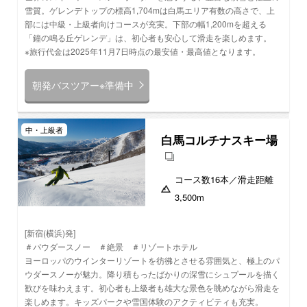
雪質。ゲレンデトップの標高1,704mは白馬エリア有数の高さで、上
部には中級・上級者向けコースが充実。下部の幅1,200mを超える
「鐘の鳴る丘ゲレンデ」は、初心者も安心して滑走を楽しめます。
※旅行代金は2025年11月7日時点の最安値・最高値となります。
朝発バスツアー※準備中
中・上級者
白馬コルチナスキー場
コース数
16本
／滑走距離
3,500m
[新宿(横浜)発]
＃パウダースノー ＃絶景 ＃リゾートホテル
ヨーロッパのウインターリゾートを彷彿とさせる雰囲気と、極上のパ
ウダースノーが魅力。降り積もったばかりの深雪にシュプールを描く
歓びを味わえます。初心者も上級者も雄大な景色を眺めながら滑走を
楽しめます。キッズパークや雪国体験のアクティビティも充実。