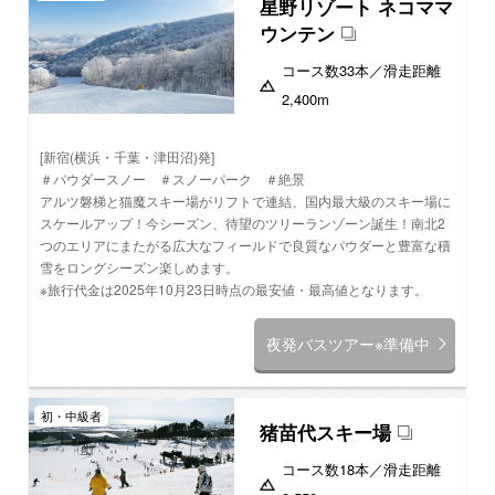
星野リゾート ネコママ
ウンテン
コース数
33本
／滑走距離
2,400m
[新宿(横浜・千葉・津田沼)発]
＃パウダースノー ＃スノーパーク ＃絶景
アルツ磐梯と猫魔スキー場がリフトで連結、国内最大級のスキー場に
スケールアップ！今シーズン、待望のツリーランゾーン誕生！南北2
つのエリアにまたがる広大なフィールドで良質なパウダーと豊富な積
雪をロングシーズン楽しめます。
※旅行代金は2025年10月23日時点の最安値・最高値となります。
夜発バスツアー※準備中
初・中級者
猪苗代スキー場
コース数
18本
／滑走距離