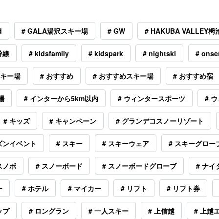
d
# GALA湯沢スキー場
# GW
# HAKUBA VALLE
幹線
# kidsfamily
# kidspark
# nightski
# onse
スキー場
# おすすめ
# おすすめスキー場
# おすすめ宿
場
# インターから5km以内
# ウィンタースポーツ
# 
# キッズ
# キャンペーン
# グランデコスノーリゾート
ーズンイベント
# スキー
# スキーウェア
# スキーグロー
 スノボ
# スノーボード
# スノーボードグローブ
# ナイ
ー
# ホテル
# マイカー
# リフト
# リフト券
ップ
# ロングラン
# 一人スキー
# 上信越
# 上越