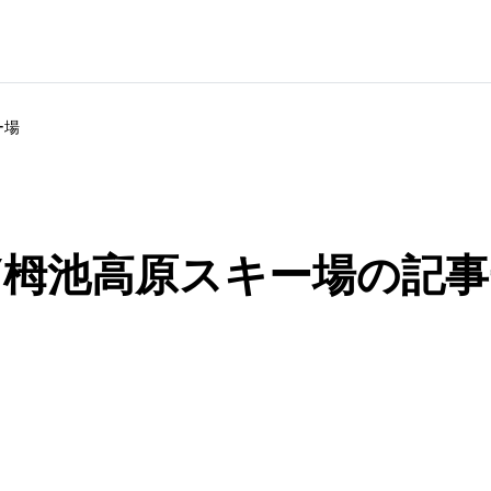
ー場
LEY栂池高原スキー場の記