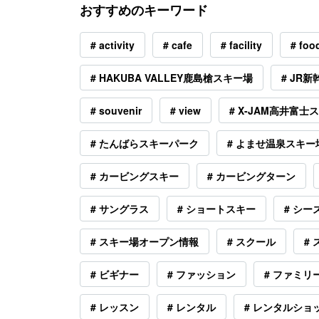
おすすめのキーワード
# activity
# cafe
# facility
# foo
# HAKUBA VALLEY鹿島槍スキー場
# JR新
# souvenir
# view
# X-JAM高井富士
# たんばらスキーパーク
# よませ温泉スキー
# カービングスキー
# カービングターン
# サングラス
# ショートスキー
# シ
# スキー場オープン情報
# スクール
#
# ビギナー
# ファッション
# ファミリ
# レッスン
# レンタル
# レンタルショ