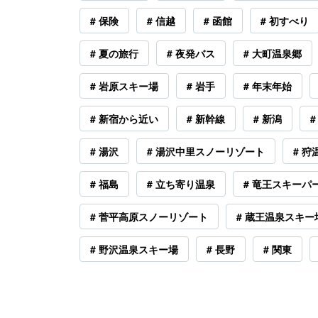
# 保険
# 信越
# 函館
# 初すべり
# 夏の旅行
# 夜発バス
# 大町温泉郷
# 岩原スキー場
# 岩手
# 年末年始
# 新宿から近い
# 新幹線
# 新潟
#
# 湯沢
# 湯沢中里スノーリゾート
# 
# 福島
# 立ち寄り温泉
# 竜王スキーパ
# 菅平高原スノーリゾート
# 蔵王温泉スキー
# 野沢温泉スキー場
# 長野
# 関東