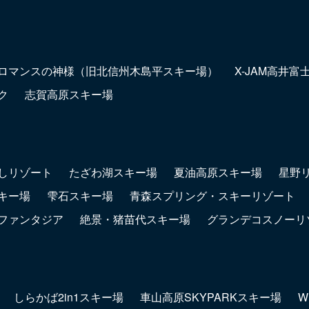
ロマンスの神様（旧北信州木島平スキー場）
X-JAM高井
ク
志賀高原スキー場
しリゾート
たざわ湖スキー場
夏油高原スキー場
星野
キー場
雫石スキー場
青森スプリング・スキーリゾート
ファンタジア
絶景・猪苗代スキー場
グランデコスノーリ
しらかば2in1スキー場
車山高原SKYPARKスキー場
W