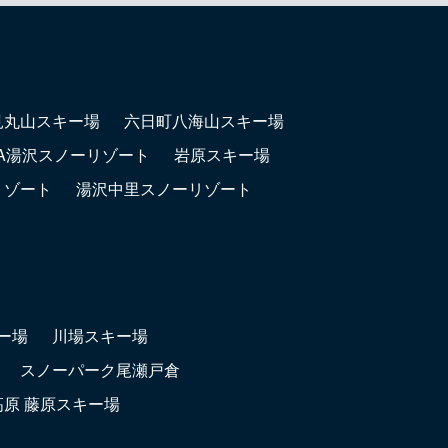
見丸山スキー場
六日町八海山スキー場
LA湯沢スノーリゾート
岩原スキー場
リゾート
湯沢中里スノーリゾート
ー場
川場スキー場
スノーパーク尾瀬戸倉
高原 藤原スキー場