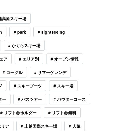
Y栂池高原スキー場
n
# park
# sightseeing
# かぐらスキー場
ウェア
# エリア別
# オープン情報
# ゴーグル
# サマーゲレンデ
ブ
# スキーブーツ
# スキー場
ター
# バスツアー
# パウダーコース
# リフト券ホルダー
# リフト券無料
エリア
# 上越国際スキー場
# 人気