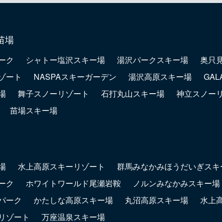
苗場
ーク
シャトー塩沢スキー場
湯沢パークスキー場
奥只
ゾート
NASPAスキーガーデン
湯沢高原スキー場
GA
場
舞子スノーリゾート
石打丸山スキー場
神立スノー
苗場スキー場
場
水上高原スキーリゾート
群馬みなかみほうだいぎスキ
ーク
ホワイトワールド尾瀬岩鞍
ノルンみなかみスキー場
パーク
かたしな高原スキー場
丸沼高原スキー場
水上
リゾート
万座温泉スキー場