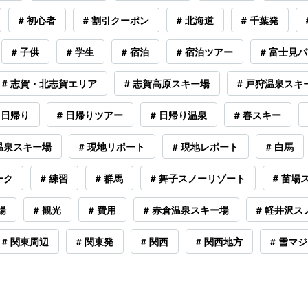
# 初心者
# 割引クーポン
# 北海道
# 千葉発
# 子供
# 学生
# 宿泊
# 宿泊ツアー
# 富士見
# 志賀・北志賀エリア
# 志賀高原スキー場
# 戸狩温泉スキ
 日帰り
# 日帰りツアー
# 日帰り温泉
# 春スキー
狩温泉スキー場
# 現地リポート
# 現地レポート
# 白馬
ーク
# 練習
# 群馬
# 舞子スノーリゾート
# 苗場
場
# 観光
# 費用
# 赤倉温泉スキー場
# 軽井沢
# 関東周辺
# 関東発
# 関西
# 関西地方
# 雪マジ