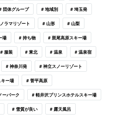
# 団体グループ
# 地域別
# 埼玉発
パノラマリゾート
# 山形
# 山梨
ー場
# 持ち物
# 斑尾高原スキー場
# 服装
# 東北
# 温泉
# 温泉宿
# 神奈川発
# 神立スノーリゾート
スキー場
# 菅平高原
スノーパーク
# 軽井沢プリンスホテルスキー場
# 雪質が良い
# 露天風呂