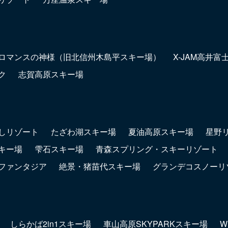
ロマンスの神様（旧北信州木島平スキー場）
X-JAM高井
ク
志賀高原スキー場
しリゾート
たざわ湖スキー場
夏油高原スキー場
星野
キー場
雫石スキー場
青森スプリング・スキーリゾート
ファンタジア
絶景・猪苗代スキー場
グランデコスノーリ
しらかば2in1スキー場
車山高原SKYPARKスキー場
W