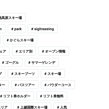
Y栂池高原スキー場
n
# park
# sightseeing
# かぐらスキー場
ウェア
# エリア別
# オープン情報
# ゴーグル
# サマーゲレンデ
ブ
# スキーブーツ
# スキー場
ター
# バスツアー
# パウダーコース
# リフト券ホルダー
# リフト券無料
エリア
# 上越国際スキー場
# 人気