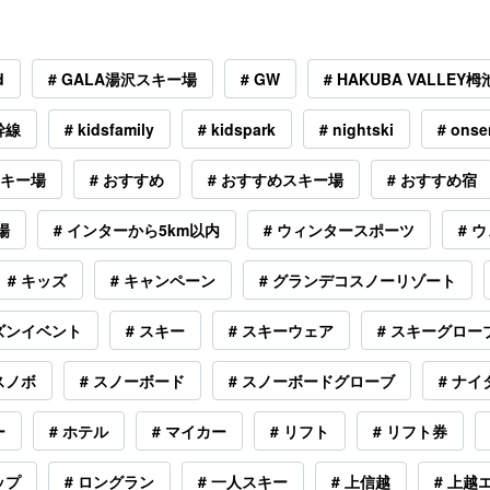
d
# GALA湯沢スキー場
# GW
# HAKUBA VALLE
幹線
# kidsfamily
# kidspark
# nightski
# onse
スキー場
# おすすめ
# おすすめスキー場
# おすすめ宿
場
# インターから5km以内
# ウィンタースポーツ
# 
# キッズ
# キャンペーン
# グランデコスノーリゾート
ーズンイベント
# スキー
# スキーウェア
# スキーグロー
 スノボ
# スノーボード
# スノーボードグローブ
# ナイ
ー
# ホテル
# マイカー
# リフト
# リフト券
ップ
# ロングラン
# 一人スキー
# 上信越
# 上越