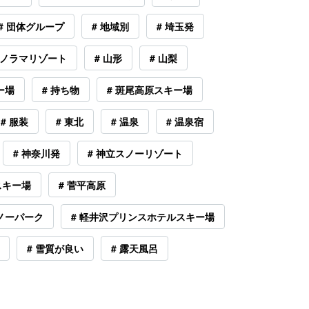
# 団体グループ
# 地域別
# 埼玉発
パノラマリゾート
# 山形
# 山梨
ー場
# 持ち物
# 斑尾高原スキー場
# 服装
# 東北
# 温泉
# 温泉宿
# 神奈川発
# 神立スノーリゾート
スキー場
# 菅平高原
スノーパーク
# 軽井沢プリンスホテルスキー場
# 雪質が良い
# 露天風呂