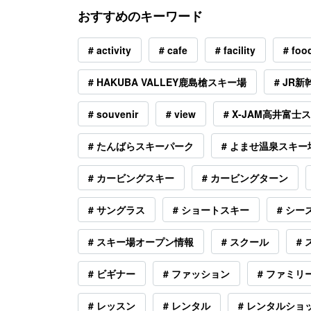
おすすめのキーワード
# activity
# cafe
# facility
# foo
# HAKUBA VALLEY鹿島槍スキー場
# JR新
# souvenir
# view
# X-JAM高井富士
# たんばらスキーパーク
# よませ温泉スキー
# カービングスキー
# カービングターン
# サングラス
# ショートスキー
# シ
# スキー場オープン情報
# スクール
#
# ビギナー
# ファッション
# ファミリ
# レッスン
# レンタル
# レンタルショ