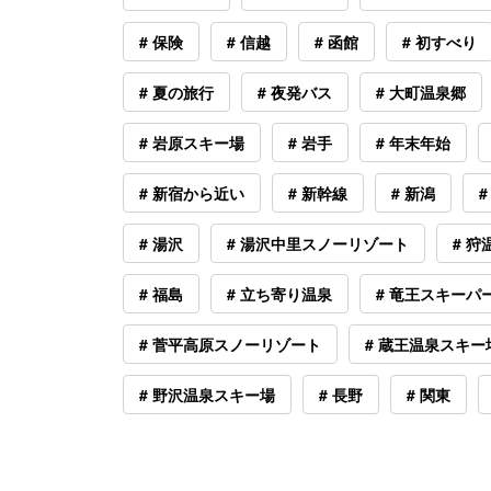
# 保険
# 信越
# 函館
# 初すべり
# 夏の旅行
# 夜発バス
# 大町温泉郷
# 岩原スキー場
# 岩手
# 年末年始
# 新宿から近い
# 新幹線
# 新潟
#
# 湯沢
# 湯沢中里スノーリゾート
# 
# 福島
# 立ち寄り温泉
# 竜王スキーパ
# 菅平高原スノーリゾート
# 蔵王温泉スキー
# 野沢温泉スキー場
# 長野
# 関東