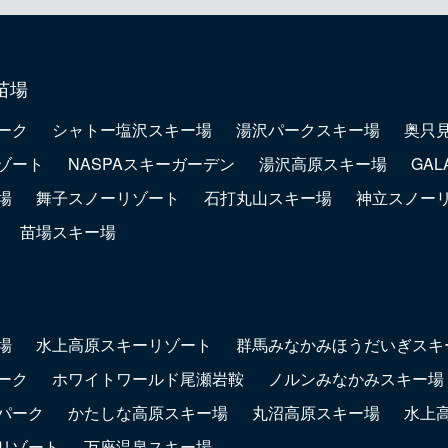
苗場
ーク
シャトー塩沢スキー場
湯沢パークスキー場
奥只
ゾート
NASPAスキーガーデン
湯沢高原スキー場
GA
場
舞子スノーリゾート
石打丸山スキー場
神立スノー
苗場スキー場
場
水上高原スキーリゾート
群馬みなかみほうだいぎスキ
ーク
ホワイトワールド尾瀬岩鞍
ノルンみなかみスキー場
パーク
かたしな高原スキー場
丸沼高原スキー場
水上
リゾート
万座温泉スキー場