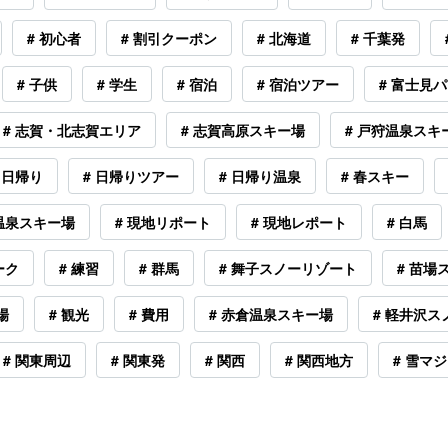
# 初心者
# 割引クーポン
# 北海道
# 千葉発
# 子供
# 学生
# 宿泊
# 宿泊ツアー
# 富士見
# 志賀・北志賀エリア
# 志賀高原スキー場
# 戸狩温泉スキ
 日帰り
# 日帰りツアー
# 日帰り温泉
# 春スキー
狩温泉スキー場
# 現地リポート
# 現地レポート
# 白馬
ーク
# 練習
# 群馬
# 舞子スノーリゾート
# 苗場
場
# 観光
# 費用
# 赤倉温泉スキー場
# 軽井沢
# 関東周辺
# 関東発
# 関西
# 関西地方
# 雪マジ