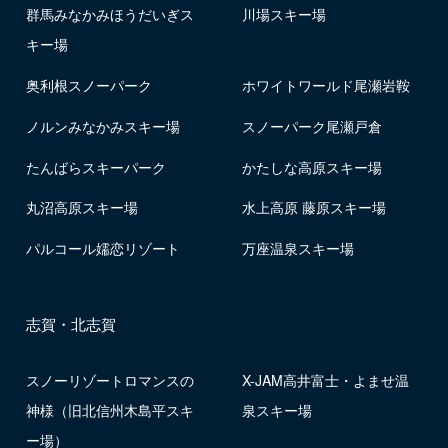
群馬みなかみほうだいぎス
川場スキー場
キー場
奥利根スノーパーク
ホワイトワールド尾瀬岩鞍
ノルンみなかみスキー場
スノーパーク尾瀬戸倉
たんばらスキーパーク
かたしな高原スキー場
丸沼高原スキー場
水上高原 藤原スキー場
パルコール嬬恋リゾート
万座温泉スキー場
志賀・北志賀
スノーリゾートロマンスの
X-JAM高井富士・よませ温
神様（旧北信州木島平スキ
泉スキー場
ー場）