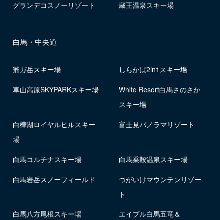
グランデコスノーリゾート
蔵王温泉スキー場
白馬・中央道
爺ガ岳スキー場
しらかば2in1スキー場
車山高原SKYPARKスキー場
White Resort白馬さのさか
スキー場
白樺湖ロイヤルヒルスキー
富士見パノラマリゾート
場
白馬コルチナスキー場
白馬乗鞍温泉スキー場
白馬岩岳スノーフィールド
つがいけマウンテンリゾー
ト
白馬八方尾根スキー場
エイブル白馬五竜＆