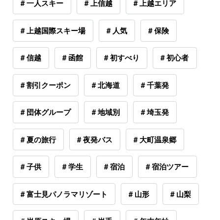
# 一人スキー
# 上信越
# 上越エリア
# 上越国際スキー場
# 人気
# 保険
# 信越
# 函館
# 初すべり
# 初心者
# 割引クーポン
# 北海道
# 千葉発
# 団体グループ
# 地域別
# 埼玉発
# 夏の旅行
# 夜発バス
# 大町温泉郷
# 子供
# 学生
# 宿泊
# 宿泊ツアー
# 富士見パノラマリゾート
# 山形
# 山梨