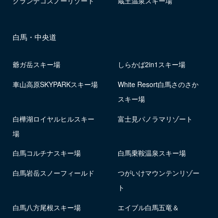
グランデコスノーリゾート
蔵王温泉スキー場
白馬・中央道
爺ガ岳スキー場
しらかば2in1スキー場
車山高原SKYPARKスキー場
White Resort白馬さのさか
スキー場
白樺湖ロイヤルヒルスキー
富士見パノラマリゾート
場
白馬コルチナスキー場
白馬乗鞍温泉スキー場
白馬岩岳スノーフィールド
つがいけマウンテンリゾー
ト
白馬八方尾根スキー場
エイブル白馬五竜＆