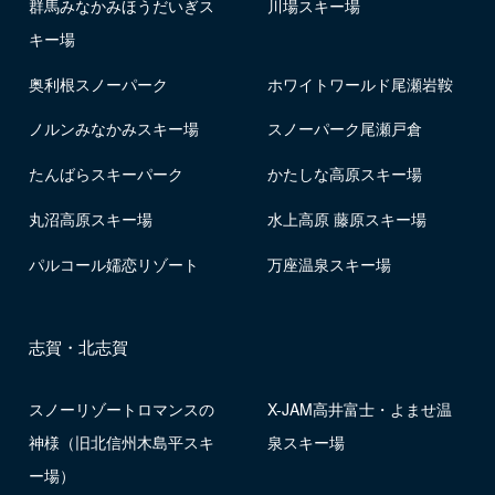
群馬みなかみほうだいぎス
川場スキー場
キー場
奥利根スノーパーク
ホワイトワールド尾瀬岩鞍
ノルンみなかみスキー場
スノーパーク尾瀬戸倉
たんばらスキーパーク
かたしな高原スキー場
丸沼高原スキー場
水上高原 藤原スキー場
パルコール嬬恋リゾート
万座温泉スキー場
志賀・北志賀
スノーリゾートロマンスの
X-JAM高井富士・よませ温
神様（旧北信州木島平スキ
泉スキー場
ー場）