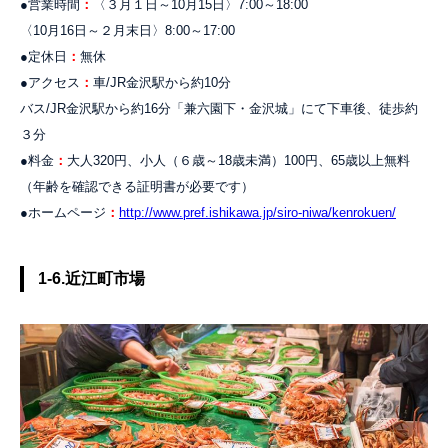
●営業時間
：
〈３月１日～10月15日〉7:00～18:00
〈10月16日～２月末日〉8:00～17:00
●定休日
：
無休
●アクセス
：
車/JR金沢駅から約10分
バス/JR金沢駅から約16分「兼六園下・金沢城」にて下車後、徒歩約
３分
●料金
：
大人320円、小人（６歳～18歳未満）100円、65歳以上無料
（年齢を確認できる証明書が必要です）
●ホームページ
：
http://www.pref.ishikawa.jp/siro-niwa/kenrokuen/
1-6.近江町市場