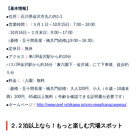
【基本情報】
●住所
：
石川県金沢市丸の内1-1
●営業時間
：
〈３月１日～10月15日〉7:00～18:00
〈10月16日～２月末日〉8:00～17:00
（菱櫓・五十間長屋・橋爪門続櫓は9:00～16:30）
●定休日
：
無休
●アクセス
：
車/JR金沢駅から約10分
バス/JR金沢駅から約16分「兼六園下・金沢城」にて下車後、徒歩約
５分
●料金
：
〈入園〉無料
〈菱櫓・五十間長屋・橋爪門続櫓〉大人320円、小人（６歳～18歳未
満）100円、65歳以上無料（ 年齢を確認できる証明書が必要です）
●ホームページ
：
http://www.pref.ishikawa.jp/siro-niwa/kanazawajou/
２.２泊以上なら！もっと楽しむ穴場スポット