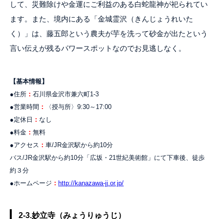
して、災難除けや金運にご利益のある白蛇龍神が祀られてい
ます。また、境内にある「金城霊沢（きんじょうれいた
く）」は、藤五郎という農夫が芋を洗って砂金が出たという
言い伝えが残るパワースポットなのでお見逃しなく。
【基本情報】
●住所
：
石川県金沢市兼六町1-3
●営業時間
：
〈授与所〉9:30～17:00
●定休日
：
なし
●料金
：
無料
●アクセス
：
車/JR金沢駅から約10分
バス/JR金沢駅から約10分「広坂・21世紀美術館」にて下車後、徒歩
約３分
●ホームページ
：
http://kanazawa-jj.or.jp/
2-3.妙立寺（みょうりゅうじ）