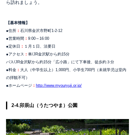
ら訪れましょう。
【基本情報】
●住所
：
石川県金沢市野町1-2-12
●営業時間
：
9:00～16:00
●定休日
：
１月１日、法要日
●アクセス
：
車/JR金沢駅から約15分
バス/JR金沢駅から約15分「広小路」にて下車後、徒歩約３分
●料金
：
大人（中学生以上）1,000円、小学生700円（未就学児は堂内
の拝観不可）
●ホームページ
：
http://www.myouryuji.or.jp/
2-4.卯辰山（うたつやま）公園