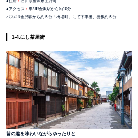
●住所
：
石川県金沢市主計町
●アクセス
：
車/JR金沢駅から約10分
バス/JR金沢駅から約５分「橋場町」にて下車後、徒歩約５分
1-4.にし茶屋街
昔の趣を味わいながらゆったりと