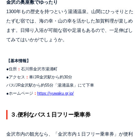
金沢の奥座敷でゆったり
1300年もの歴史を持つという湯涌温泉。山間にひっそりとた
たずむ宿では、海の幸・山の幸を活かした加賀料理が楽しめ
ます。日帰り入浴が可能な宿や足湯もあるので、一足伸ばし
てみてはいかがでしょうか。
【基本情報】
●住所
：
石川県金沢市湯涌町
●アクセス
：
車/JR金沢駅から約30分
バス/JR金沢駅から約55分「湯涌温泉」にて下車
●ホームページ
：
https://yuwaku.gr.jp/
３.便利なバス１日フリー乗車券
金沢市内の観光なら、「金沢市内１日フリー乗車券」が便利