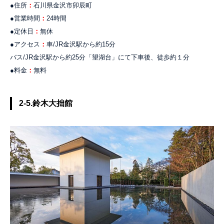
●住所
：
石川県金沢市卯辰町
●営業時間
：
24時間
●定休日
：
無休
●アクセス
：
車/JR金沢駅から約15分
バス/JR金沢駅から約25分「望湖台」にて下車後、徒歩約１分
●料金
：
無料
2-5.鈴木大拙館