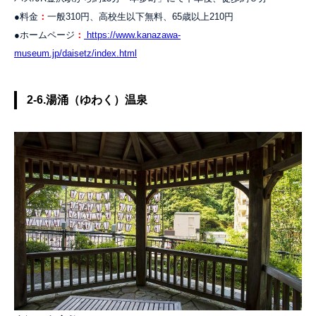
●料金
：
一般310円、高校生以下無料、65歳以上210円
●ホームページ
：
https://www.kanazawa-
museum.jp/daisetz/index.html
2-6.湯涌（ゆわく）温泉