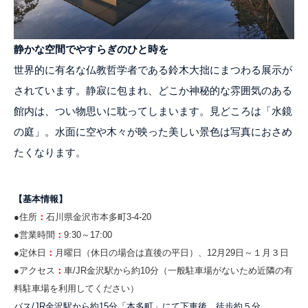
静かな空間でやすらぎのひと時を
世界的に有名な仏教哲学者である鈴木大拙にまつわる展示が
されています。静寂に包まれ、どこか神秘的な雰囲気のある
館内は、つい物思いに耽ってしまいます。見どころは「水鏡
の庭」。水面に空や木々が映った美しい景色は写真におさめ
たくなります。
【基本情報】
●住所
：
石川県金沢市本多町3-4-20
●営業時間
：
9:30～17:00
●定休日
：
月曜日（休日の場合は直後の平日）、12月29日～１月３日
●アクセス
：
車/JR金沢駅から約10分（一般駐車場がないため近隣の有
料駐車場を利用してください）
バス/JR金沢駅から約15分「本多町」にて下車後、徒歩約５分