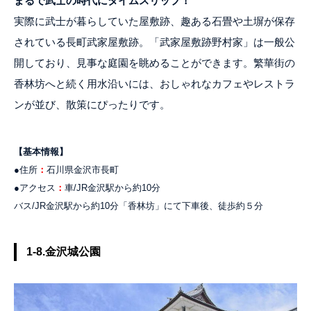
まるで武士の時代にタイムスリップ！
実際に武士が暮らしていた屋敷跡、趣ある石畳や土塀が保存
されている長町武家屋敷跡。「武家屋敷跡野村家」は一般公
開しており、見事な庭園を眺めることができます。繁華街の
香林坊へと続く用水沿いには、おしゃれなカフェやレストラ
ンが並び、散策にぴったりです。
【基本情報】
●住所
：
石川県金沢市長町
●アクセス
：
車/JR金沢駅から約10分
バス/JR金沢駅から約10分「香林坊」にて下車後、徒歩約５分
1-8.金沢城公園