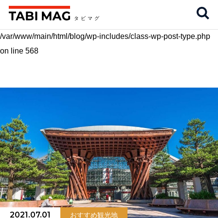
Warning
: Invalid argument supplied for foreach() in
/var/www/main/html/blog/wp-includes/class-wp-post-type.php
on line
568
2021.07.01
おすすめ観光地