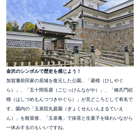
金沢のシンボルで歴史を感じよう！
加賀藩前田家の居城を復元した公園。「菱櫓（ひしやぐ
ら）」、「五十間長屋（ごじっけんながや）」、「橋爪門続
櫓（はしづめもんつづきやぐら）」が見どころとして有名で
す。園内の「玉泉院丸庭園（ぎょくせんいんまるていえ
ん）」を散策後、「玉泉庵」で抹茶と生菓子を味わいながら
一休みするのもいいですね。