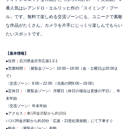
番人気はレアンドロ・エルリッヒ作の「スイミング・プー
ル」です。無料で楽しめる交流ゾーンにも、ユニークで素敵
な作品がたくさん。カメラを片手にじっくり楽しんでもらい
たいスポットです。
【基本情報】
●住所
：
石川県金沢市広坂1-2-1
●営業時間
：
〈展覧会ゾーン〉10:00～18:00（金・土曜日は20:00ま
で）
〈交流ゾーン〉9:00～22:00 （当面の間9:00～19:00）
●定休日
：
〈展覧会ゾーン〉月曜日（休日の場合は直後の平日）、年
末年始
〈交流ゾーン〉年末年始
●アクセス
：
車/JR金沢駅から約10分
バス/JR金沢駅から約10分「広坂・21世紀美術館」にて下車すぐ
●料金
：
〈展覧会ゾーン〉有料