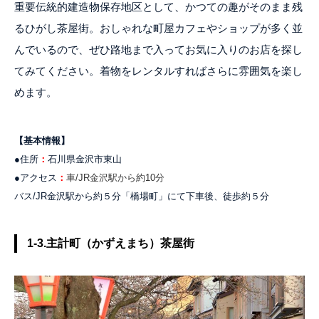
重要伝統的建造物保存地区として、かつての趣がそのまま残
るひがし茶屋街。おしゃれな町屋カフェやショップが多く並
んでいるので、ぜひ路地まで入ってお気に入りのお店を探し
てみてください。着物をレンタルすればさらに雰囲気を楽し
めます。
【基本情報】
●住所
：
石川県金沢市東山
●アクセス
：
車/JR金沢駅から約10分
バス/JR金沢駅から約５分「橋場町」にて下車後、徒歩約５分
1-3.主計町（かずえまち）茶屋街