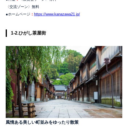
〈交流ゾーン〉無料
●ホームページ
：
https://www.kanazawa21.jp/
1-2.ひがし茶屋街
風情ある美しい町並みをゆったり散策