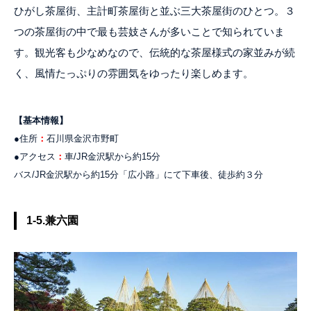
ひがし茶屋街、主計町茶屋街と並ぶ三大茶屋街のひとつ。３
つの茶屋街の中で最も芸妓さんが多いことで知られていま
す。観光客も少なめなので、伝統的な茶屋様式の家並みが続
く、風情たっぷりの雰囲気をゆったり楽しめます。
【基本情報】
●住所
：
石川県金沢市野町
●アクセス
：
車/JR金沢駅から約15分
バス/JR金沢駅から約15分「広小路」にて下車後、徒歩約３分
1-5.兼六園