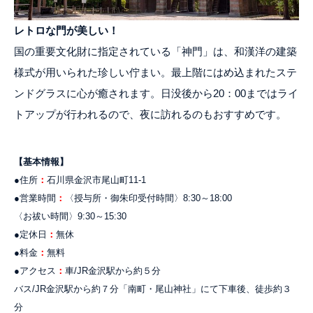
レトロな門が美しい！
国の重要文化財に指定されている「神門」は、和漢洋の建築
様式が用いられた珍しい佇まい。最上階にはめ込まれたステ
ンドグラスに心が癒されます。日没後から20：00まではライ
トアップが行われるので、夜に訪れるのもおすすめです。
【基本情報】
●住所
：
石川県金沢市尾山町11-1
●営業時間
：
〈授与所・御朱印受付時間〉8:30～18:00
〈お祓い時間〉9:30～15:30
●定休日
：
無休
●料金
：
無料
●アクセス
：
車/JR金沢駅から約５分
バス/JR金沢駅から約７分「南町・尾山神社」にて下車後、徒歩約３
分