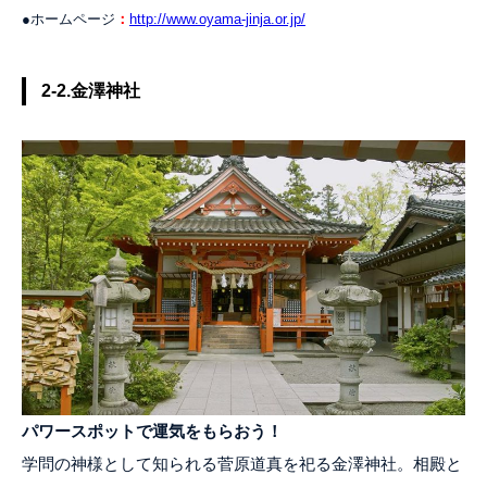
●ホームページ
：
http://www.oyama-jinja.or.jp/
2-2.金澤神社
パワースポットで運気をもらおう！
学問の神様として知られる菅原道真を祀る金澤神社。相殿と