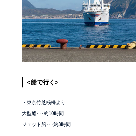
<船で行く>
・東京竹芝桟橋より
大型船･･･約10時間
ジェット船･･･約3時間