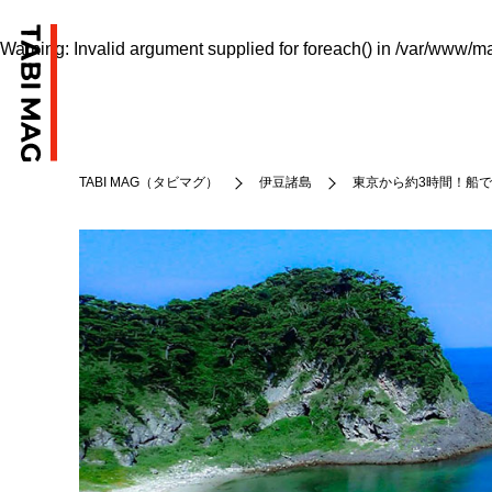
Warning
: Invalid argument supplied for foreach() in
/var/www/ma
TABI MAG（タビマグ）
伊豆諸島
東京から約3時間！船