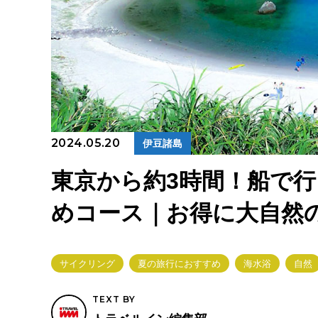
2024.05.20
伊豆諸島
東京から約3時間！船で
めコース｜お得に大自然
サイクリング
夏の旅行におすすめ
海水浴
自然
TEXT BY