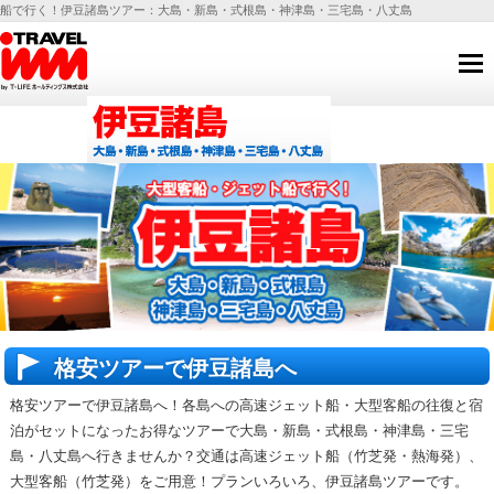
船で行く！伊豆諸島ツアー：大島・新島・式根島・神津島・三宅島・八丈島
格安ツアーで伊豆諸島へ
格安ツアーで伊豆諸島へ！各島への高速ジェット船・大型客船の往復と宿
泊がセットになったお得なツアーで大島・新島・式根島・神津島・三宅
島・八丈島へ行きませんか？交通は高速ジェット船（竹芝発・熱海発）、
大型客船（竹芝発）
をご用意！プランいろいろ、伊豆諸島ツアーです。