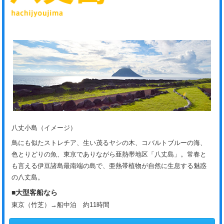
八丈小島（イメージ）
鳥にも似たストレチア、生い茂るヤシの木、コバルトブルーの海、
色とりどりの魚、東京でありながら亜熱帯地区「八丈島」。常春と
も言える伊豆諸島最南端の島で、亜熱帯植物が自然に生息する魅惑
の八丈島。
■大型客船なら
東京（竹芝）→船中泊 約11時間