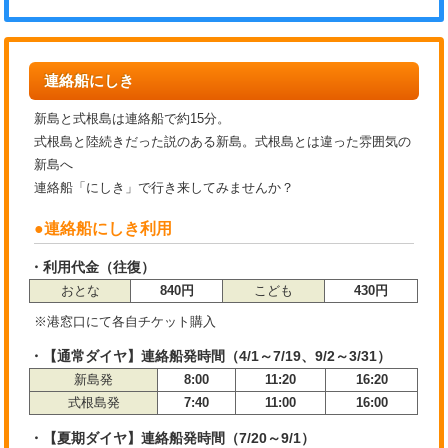
連絡船にしき
新島と式根島は連絡船で約15分。
式根島と陸続きだった説のある新島。式根島とは違った雰囲気の
新島へ
連絡船「にしき」で行き来してみませんか？
●連絡船にしき利用
・利用代金（往復）
おとな
840円
こども
430円
※港窓口にて各自チケット購入
・【通常ダイヤ】連絡船発時間（4/1～7/19、9/2～3/31）
新島発
8:00
11:20
16:20
式根島発
7:40
11:00
16:00
・【夏期ダイヤ】連絡船発時間（7/20～9/1）