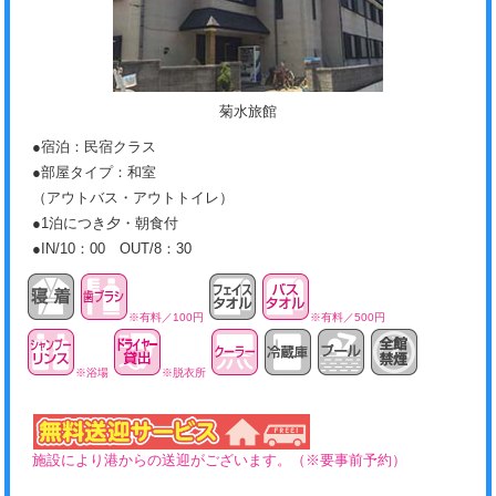
菊水旅館
●宿泊：民宿クラス
●部屋タイプ：和室
（アウトバス・アウトトイレ）
●1泊につき夕・朝食付
●IN/10：00 OUT/8：30
※有料／100円
※有料／500円
※浴場
※脱衣所
施設により港からの送迎がございます。（※要事前予約）