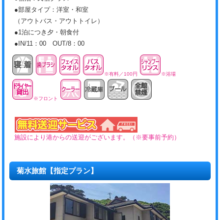
●部屋タイプ：洋室・和室
（アウトバス・アウトトイレ）
●1泊につき夕・朝食付
●IN/11：00 OUT/8：00
※有料／100円
※浴場
※フロント
施設により港からの送迎がございます。（※要事前予約）
菊水旅館【指定プラン】