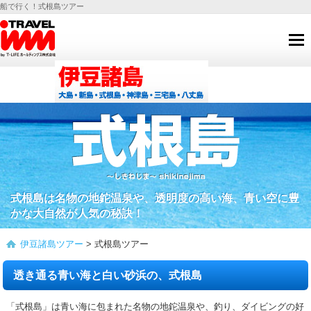
船で行く！式根島ツアー
式根島は名物の地鉈温泉や、透明度の高い海、
青い空に豊
かな大自然が人気の秘訣！
伊豆諸島ツアー
> 式根島ツアー
透き通る青い海と白い砂浜の、式根島
「式根島」は青い海に包まれた名物の地鉈温泉や、釣り、ダイビングの好