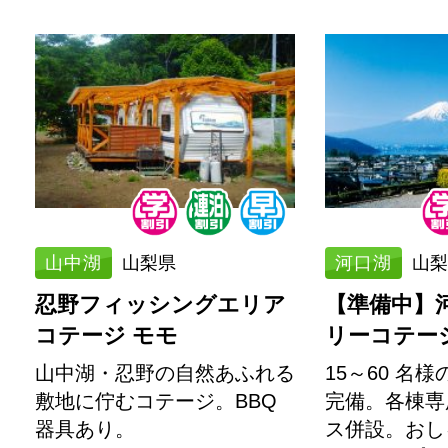
山中湖
山梨県
河口湖
山梨
忍野フィッシングエリア
【準備中】
コテージ モモ
リーコテージ
山中湖・忍野の自然あふれる
15～60 名
敷地に佇むコテージ。BBQ
完備。各棟専
器具あり。
ス併設。おし