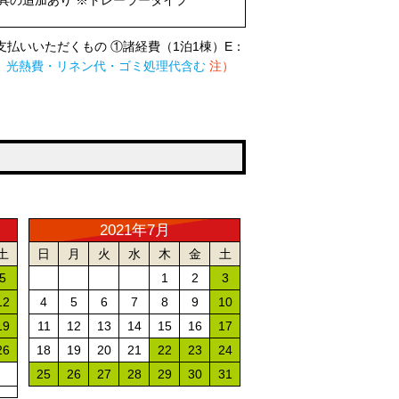
具の追加あり ※トレーラータイプ
払いいただくもの ①諸経費（1泊1棟）E：
、光熱費・リネン代・ゴミ処理代含む
注）
2021年7月
土
日
月
火
水
木
金
土
5
1
2
3
12
4
5
6
7
8
9
10
19
11
12
13
14
15
16
17
26
18
19
20
21
22
23
24
25
26
27
28
29
30
31