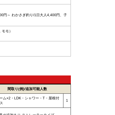
00円～ わかさぎ釣り/1日大人4,400円、子
ウス モモ）
間取り(例)/追加可能人数
ーム×2・LDK・シャワー・T・屋根付
1
ラス