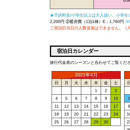
以降
★子供料金/小学生以上は大人扱い、小学生
2,200円 ②暖房費（1泊1棟）E：1,760円
※
ご宿泊日当日の人数追加はできません。（
宿泊日カレンダー
旅行代金表のシーズンと合わせてご覧くだ
2021年4月
日
月
火
水
木
金
土
1
2
3
4
5
6
7
8
9
10
11
12
13
14
15
16
17
18
19
20
21
22
23
24
1
25
26
27
28
29
30
2
3