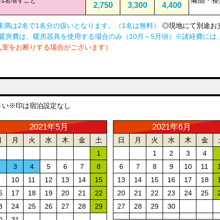
備品・寝
1名増すごと
2,750
3,300
4,400
未満は2名で1名分の扱いとなります。（1名は無料）
◎現地にて別途お支
暖房費は、暖房器具を使用する場合のみ（10月～5月頃）※諸経費には
入室をお断りする場合がございます）
さい
※印は宿泊設定なし
2021年5月
2021年6月
日
月
火
水
木
金
土
日
月
火
水
木
金
1
1
2
3
4
2
3
4
5
6
7
8
6
7
8
9
10
11
9
10
11
12
13
14
15
13
14
15
16
17
18
6
17
18
19
20
21
22
20
21
22
23
24
25
3
24
25
26
27
28
29
27
28
29
30
0
31