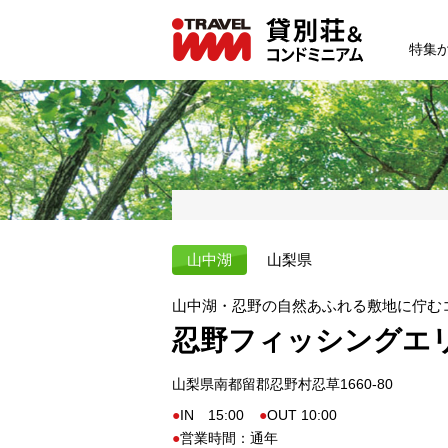
特集
山中湖
山梨県
山中湖・忍野の自然あふれる敷地に佇む
忍野フィッシングエリ
山梨県南都留郡忍野村忍草1660-80
IN 15:00
OUT 10:00
営業時間：通年