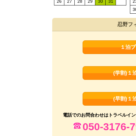
26
27
28
29
30
31
2
3
忍野フ
１泊プ
(学割)
(早割)
電話でのお問合わせは
トラベルイン
050-3176-