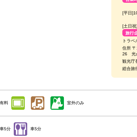
[平日]1
[土日祝
旅行
トラベ
住所 〒
26 光
観光庁
総合旅
有料
室外のみ
車5分
車5分