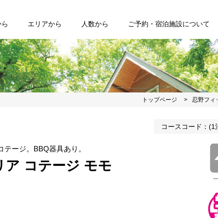
から
エリアから
人数から
ご予約・宿泊施設について
トップページ
忍野フィ
コースコード：(1泊)10
コテージ。BBQ器具あり。
ア コテージ モモ