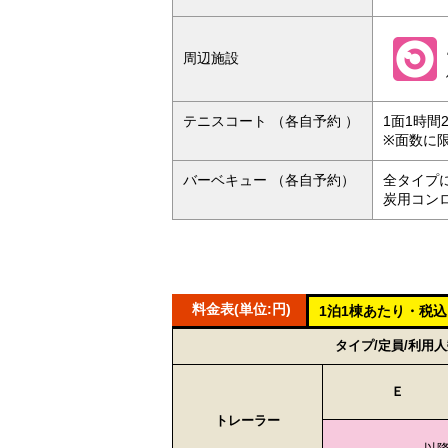
周辺施設
テニスコート （各自予約 ）
1面1時間2
※面数に
バーベキュー （各自予約）
全タイプ
炭用コン
料金表(単位:円)
1泊1棟あたり・税込
タイプ/定員/利用
Ｅ
トレーラー