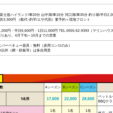
富士急ハイランド/車20分 山中湖/車15分 河口湖/車35分 釣り堀/半日2,2
供3,300円 （船代･釣竿/エサ代別）要予約＝現地フロント
,200円・半日6,600円・1日11,000円 TEL.0555-62-9393（マリンハ
限りあり。4月下旬～10月までの営業
にバーベキュー器具：無料（炭用コンロのみ）
ロ以外（網・鉄板等）は各自用意
人数
Aシーズン
Bシーズン
Cシーズン
ベットル
17,600
22,000
28,600
5名用
BBQテ
1名
1名
1名