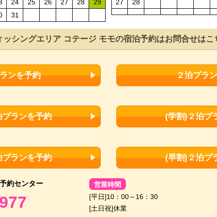
3
24
25
26
27
28
29
27
28
0
31
ィッシングエリア コテージ モモの
宿泊予約はお問合せはこ
ランを予約
２泊プラ
１泊プランを予約
(学割)２泊プ
１泊プランを予約
(早割)２泊プ
予約センター
営業時間
[平日]10：00～16：30
7977
[土日祝]休業