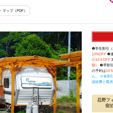
・マップ（PDF）
❶学生割引（
10%OFF
❷連
の10％OFF
額）
❸早割引
の予約は
10
ん。 ※各割
諸経費と暖房
忍野フ
宿